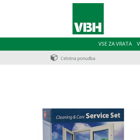
VSE ZA VRATA
V
Celotna ponudba