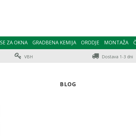
SE ZA OKNA
GRADBENA KEMIJA
ORODJE
MONTAŽA
Č
VBH
Dostava 1-3 dni
BLOG