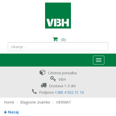
(0)
Toggle
navigation
Celotna ponudba
VBH
Dostava 1-3 dni
Podpora
+386 4 502 31 10
Home
Blagovne znamke
HERMAT
Nazaj