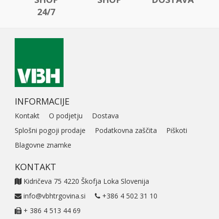
24/7
INFORMACIJE
Kontakt
O podjetju
Dostava
Splošni pogoji prodaje
Podatkovna zaščita
Piškoti
Blagovne znamke
KONTAKT
Kidričeva 75 4220 Škofja Loka Slovenija
info@vbhtrgovina.si
+386 4 502 31 10
+ 386 4 513 44 69