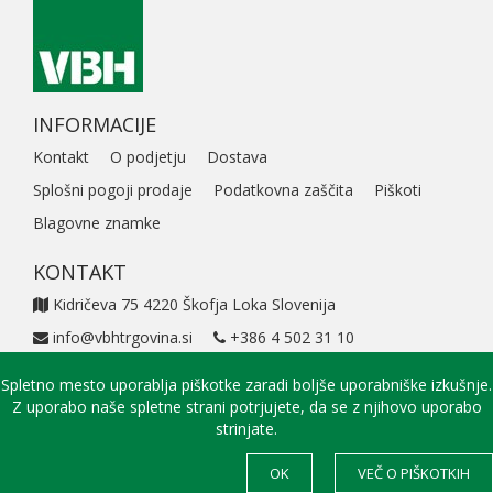
INFORMACIJE
Kontakt
O podjetju
Dostava
Splošni pogoji prodaje
Podatkovna zaščita
Piškoti
Blagovne znamke
KONTAKT
Kidričeva 75 4220 Škofja Loka Slovenija
info@vbhtrgovina.si
+386 4 502 31 10
+ 386 4 513 44 69
Spletno mesto uporablja piškotke zaradi boljše uporabniške izkušnje.
Z uporabo naše spletne strani potrjujete, da se z njihovo uporabo
strinjate.
Avtorske pravice © 2026. VBH Trgovina d.o.o. Vse pravice
OK
VEČ O PIŠKOTKIH
pridržane. | VBH Trgovina 24