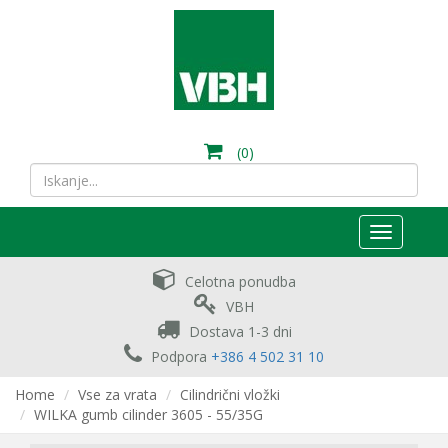
(0)
Toggle
navigation
Celotna ponudba
VBH
Dostava 1-3 dni
Podpora
+386 4 502 31 10
Home
Vse za vrata
Cilindrični vložki
WILKA gumb cilinder 3605 - 55/35G