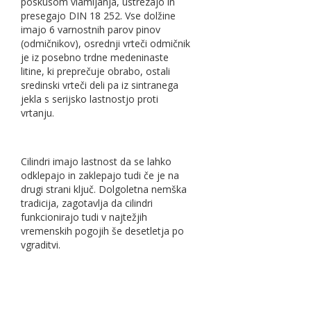
poskusom vlamljanja, ustrezajo in
presegajo DIN 18 252. Vse dolžine
imajo 6 varnostnih parov pinov
(odmičnikov), osrednji vrteči odmičnik
je iz posebno trdne medeninaste
litine, ki preprečuje obrabo, ostali
sredinski vrteči deli pa iz sintranega
jekla s serijsko lastnostjo proti
vrtanju.
Cilindri imajo lastnost da se lahko
odklepajo in zaklepajo tudi če je na
drugi strani ključ. Dolgoletna nemška
tradicija, zagotavlja da cilindri
funkcionirajo tudi v najtežjih
vremenskih pogojih še desetletja po
vgraditvi.