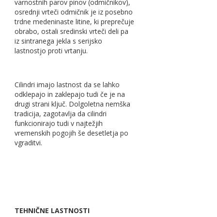
varnostnih parov pinov (odmičnikov),
osrednji vrteči odmičnik je iz posebno
trdne medeninaste litine, ki preprečuje
obrabo, ostali sredinski vrteči deli pa
iz sintranega jekla s serijsko
lastnostjo proti vrtanju.
Cilindri imajo lastnost da se lahko
odklepajo in zaklepajo tudi če je na
drugi strani ključ. Dolgoletna nemška
tradicija, zagotavlja da cilindri
funkcionirajo tudi v najtežjih
vremenskih pogojih še desetletja po
vgraditvi.
TEHNIČNE LASTNOSTI