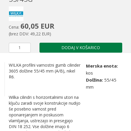
60,05 EUR
Cena:
(brez DDV: 49,22 EUR)
DODAJ V KOŠARICO
WILKA profilni varnostni gumb cilinder
Merska enota:
3605 dolžine 55/45 mm (A/B), nikel
kos
R6.
Dolžina:
55/45
mm
Wilka cilindri s horizontalnimi utori na
ključu zaradi svoje konstrukcije nudijo
še posebno varnost pred
oponarejanjem in poskusom
vlamljanja, ustrezajo in presegajo
DIN 18 252. Vse dolžine imajo 6