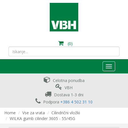
(0)
Toggle
navigation
Celotna ponudba
VBH
Dostava 1-3 dni
Podpora
+386 4 502 31 10
Home
Vse za vrata
Cilindrični vložki
WILKA gumb cilinder 3605 - 55/45G