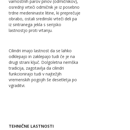
varnostnih parov pinov (odmičnikov),
osrednji vrteči odmičnik je iz posebno
trdne medeninaste litine, ki preprečuje
obrabo, ostali sredinski vrteči deli pa
iz sintranega jekla s serijsko
lastnostjo proti vrtanju.
Cilindri imajo lastnost da se lahko
odklepajo in zaklepajo tudi če je na
drugi strani ključ. Dolgoletna nemška
tradicija, zagotavlja da cilindri
funkcionirajo tudi v najtežjih
vremenskih pogojih še desetletja po
vgraditvi.
TEHNIČNE LASTNOSTI