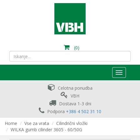
(0)
Toggle
navigation
Celotna ponudba
VBH
Dostava 1-3 dni
Podpora
+386 4 502 31 10
Home
Vse za vrata
Cilindrični vložki
WILKA gumb cilinder 3605 - 60/50G