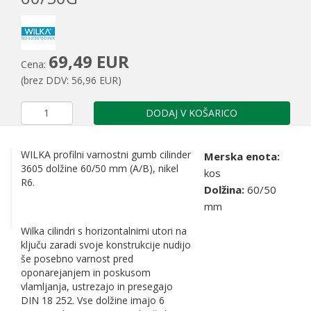
69,49 EUR
Cena:
(brez DDV: 56,96 EUR)
DODAJ V KOŠARICO
WILKA profilni varnostni gumb cilinder
Merska enota:
3605 dolžine 60/50 mm (A/B), nikel
kos
R6.
Dolžina:
60/50
mm
Wilka cilindri s horizontalnimi utori na
ključu zaradi svoje konstrukcije nudijo
še posebno varnost pred
oponarejanjem in poskusom
vlamljanja, ustrezajo in presegajo
DIN 18 252. Vse dolžine imajo 6